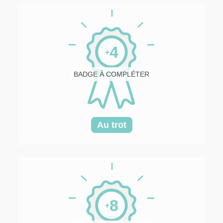
4
+
BADGE À COMPLÉTER
Au trot
8
+