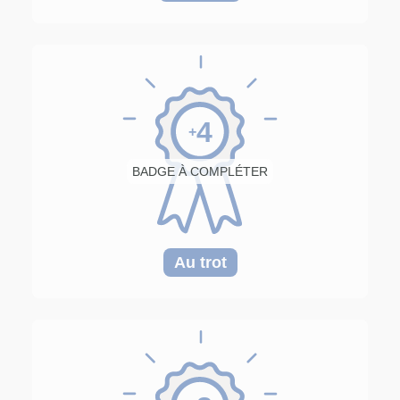
4
+
BADGE À COMPLÉTER
Au trot