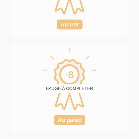
Au trot
8
+
BADGE À COMPLÉTER
Au galop