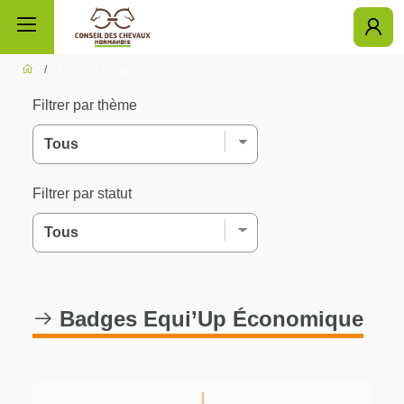
/
Tous les badges
ÉQUI'UP
Filtrer par thème
Diagnostics
Filtrer par statut
Ressources
Économique
0%
Mon score
16
Sanitaire
0%
La charte
Badges Equi’Up Économique
signatures
Environnement
0%
Mes challenges