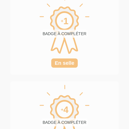
Bien-être
0%
Mes badges
1
Santé
0%
+
BADGE À COMPLÉTER
Social
0%
En selle
4
+
BADGE À COMPLÉTER