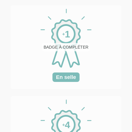
1
+
BADGE À COMPLÉTER
En selle
4
+