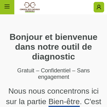
ÉQUI'UP
Bonjour et bienvenue
Diagnostics
dans notre outil de
Ressources
diagnostic
Économique
0%
Mon score
Gratuit – Confidentiel – Sans
engagement
16
Sanitaire
0%
La charte
signatures
Nous nous concentrons ici
Environnement
0%
Mes challenges
sur la partie
Bien-être
. C'est