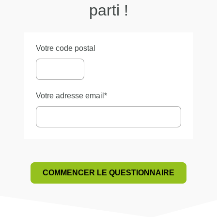
Bien-être
0%
parti !
Mes badges
Santé
0%
Votre code postal
Social
0%
Votre adresse email*
COMMENCER LE QUESTIONNAIRE